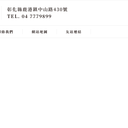
彰化縣鹿港鎮中山路430號
TEL. 04 7779899
聯絡我們
網站地圖
友站連結