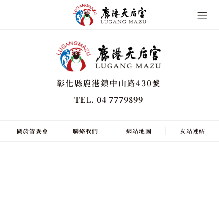
彰化縣鹿港鎮中山路430號
TEL. 04 7779899
關於管委會
聯絡我們
網站地圖
友站連結