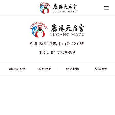
彰化縣鹿港鎮中山路430號
TEL. 04 7779899
關於管委會
聯絡我們
網站地圖
友站連結