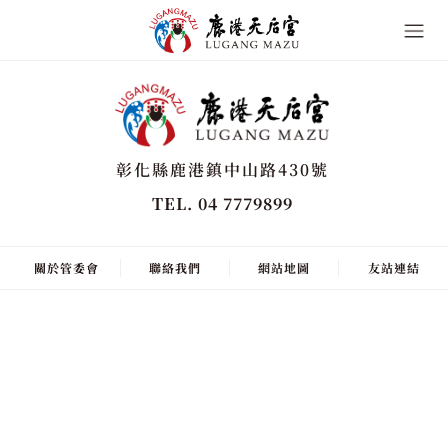
彰化縣鹿港鎮中山路430號
TEL. 04 7779899
關於管委會
聯絡我們
網站地圖
友站連結