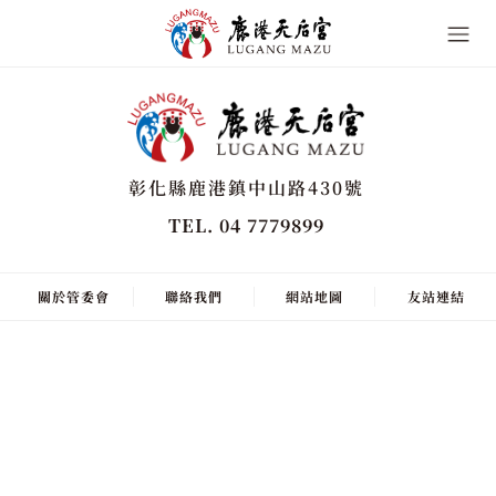
彰化縣鹿港鎮中山路430號
TEL. 04 7779899
關於管委會
聯絡我們
網站地圖
友站連結