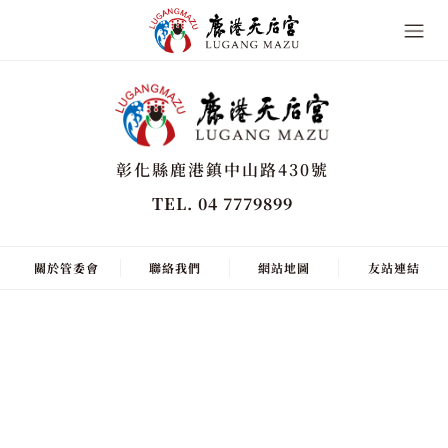
彰化縣鹿港鎮中山路430號
TEL. 04 7779899
關於管委會
聯絡我們
網站地圖
友站連結