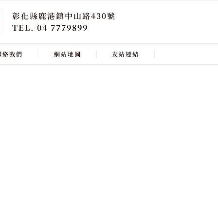
彰化縣鹿港鎮中山路430號
TEL. 04 7779899
聯絡我們
網站地圖
友站連結