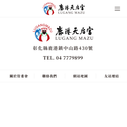
彰化縣鹿港鎮中山路430號
TEL. 04 7779899
關於管委會
聯絡我們
網站地圖
友站連結