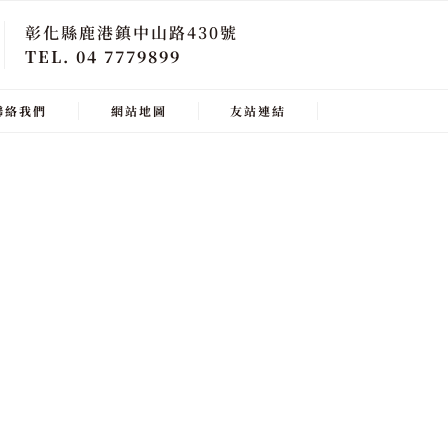
彰化縣鹿港鎮中山路430號
TEL. 04 7779899
聯絡我們
網站地圖
友站連結