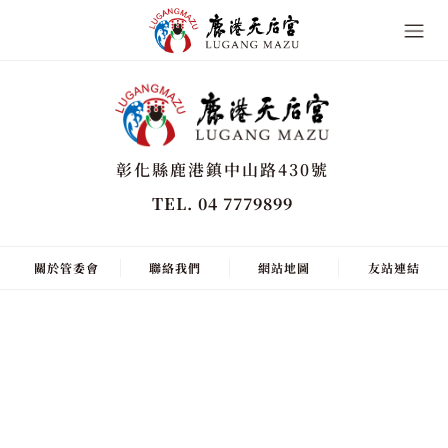
彰化縣鹿港鎮中山路430號
TEL. 04 7779899
關於管委會
聯絡我們
網站地圖
友站連結