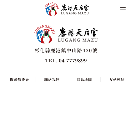
彰化縣鹿港鎮中山路430號
TEL. 04 7779899
關於管委會
聯絡我們
網站地圖
友站連結