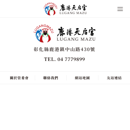
彰化縣鹿港鎮中山路430號
TEL. 04 7779899
關於管委會
聯絡我們
網站地圖
友站連結