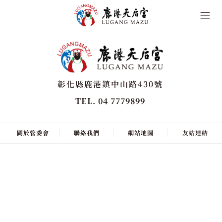
彰化縣鹿港鎮中山路430號
TEL. 04 7779899
關於管委會
聯絡我們
網站地圖
友站連結