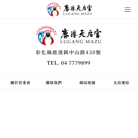
彰化縣鹿港鎮中山路430號
TEL. 04 7779899
關於管委會
聯絡我們
網站地圖
友站連結