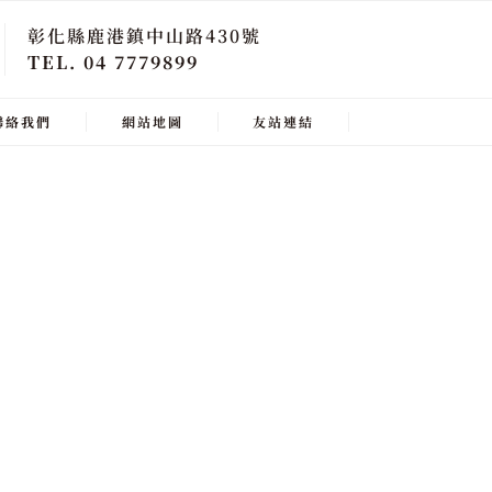
彰化縣鹿港鎮中山路430號
TEL. 04 7779899
聯絡我們
網站地圖
友站連結