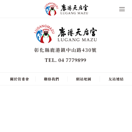
彰化縣鹿港鎮中山路430號
TEL. 04 7779899
關於管委會
聯絡我們
網站地圖
友站連結