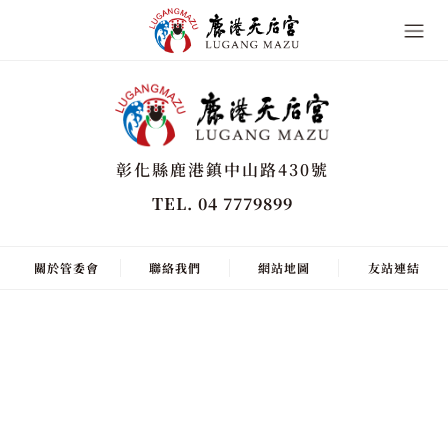
彰化縣鹿港鎮中山路430號
TEL. 04 7779899
關於管委會
聯絡我們
網站地圖
友站連結