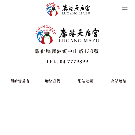
彰化縣鹿港鎮中山路430號
TEL. 04 7779899
關於管委會
聯絡我們
網站地圖
友站連結