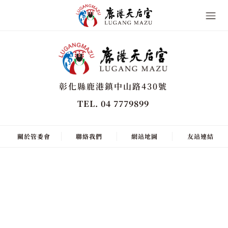
彰化縣鹿港鎮中山路430號
TEL. 04 7779899
關於管委會
聯絡我們
網站地圖
友站連結