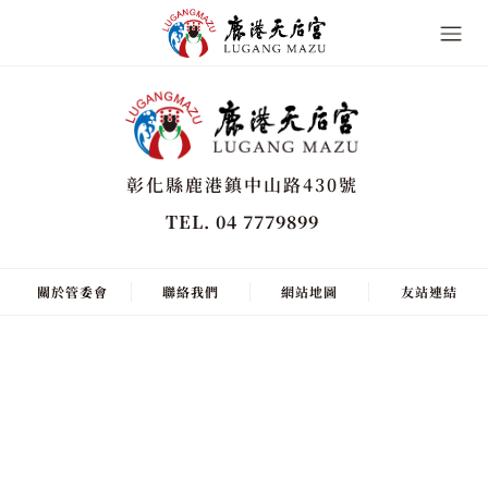
彰化縣鹿港鎮中山路430號
TEL. 04 7779899
關於管委會
聯絡我們
網站地圖
友站連結