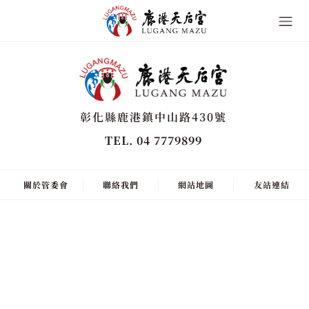
彰化縣鹿港鎮中山路430號
TEL. 04 7779899
關於管委會
聯絡我們
網站地圖
友站連結