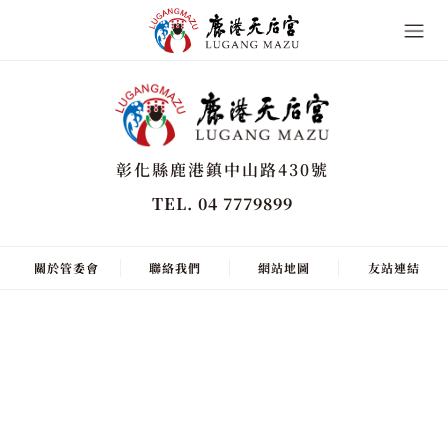
彰化縣鹿港鎮中山路430號
TEL. 04 7779899
關於管委會
聯絡我們
網站地圖
友站連結