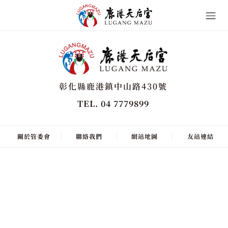
彰化縣鹿港鎮中山路430號
TEL. 04 7779899
關於管委會
聯絡我們
網站地圖
友站連結