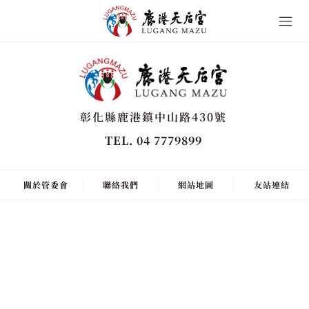
彰化縣鹿港鎮中山路430號
TEL. 04 7779899
關於管委會
聯絡我們
網站地圖
友站連結