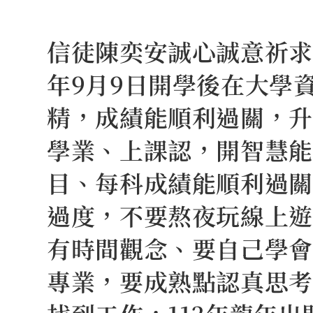
Skip
to
信徒陳奕安誠心誠意祈求
content
年9月9日開學後在大學
精，成績能順利過關，升
學業、上課認，開智慧能
目、每科成績能順利過關
過度，不要熬夜玩線上遊
有時間觀念、要自己學會
專業，要成熟點認真思考