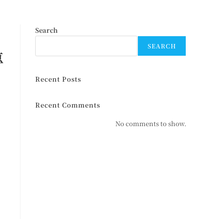
Search
SEARCH
專
求
Recent Posts
Recent Comments
要
No comments to show.
要
的
好