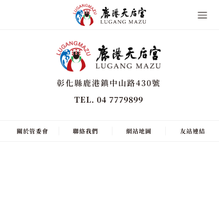
彰化縣鹿港鎮中山路430號
TEL. 04 7779899
關於管委會
聯絡我們
網站地圖
友站連結