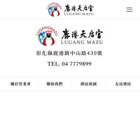
彰化縣鹿港鎮中山路430號
TEL. 04 7779899
關於管委會
聯絡我們
網站地圖
友站連結