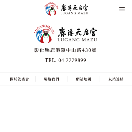
彰化縣鹿港鎮中山路430號
TEL. 04 7779899
關於管委會
聯絡我們
網站地圖
友站連結