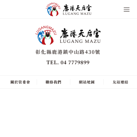
彰化縣鹿港鎮中山路430號
TEL. 04 7779899
關於管委會
聯絡我們
網站地圖
友站連結