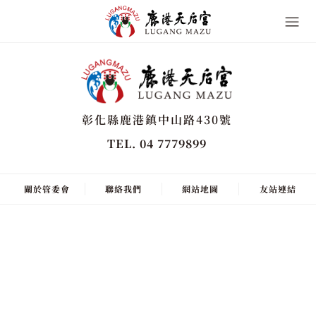
彰化縣鹿港鎮中山路430號
TEL. 04 7779899
關於管委會
聯絡我們
網站地圖
友站連結