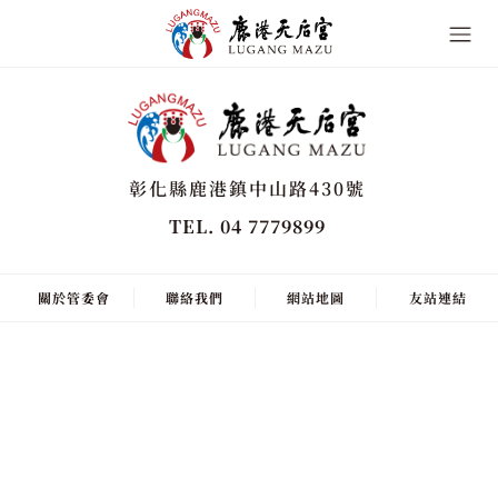
彰化縣鹿港鎮中山路430號
TEL. 04 7779899
關於管委會
聯絡我們
網站地圖
友站連結