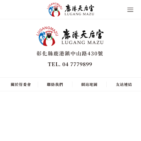
彰化縣鹿港鎮中山路430號
TEL. 04 7779899
關於管委會
聯絡我們
網站地圖
友站連結