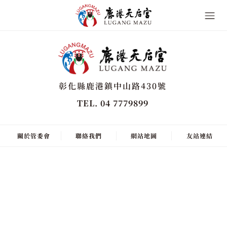
彰化縣鹿港鎮中山路430號
TEL. 04 7779899
關於管委會
聯絡我們
網站地圖
友站連結