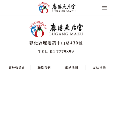
彰化縣鹿港鎮中山路430號
TEL. 04 7779899
關於管委會
聯絡我們
網站地圖
友站連結