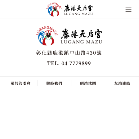
彰化縣鹿港鎮中山路430號
TEL. 04 7779899
關於管委會
聯絡我們
網站地圖
友站連結