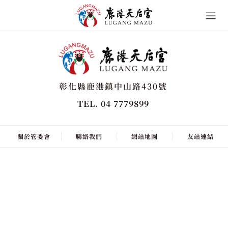
彰化縣鹿港鎮中山路430號
TEL. 04 7779899
關於管委會
聯絡我們
網站地圖
友站連結