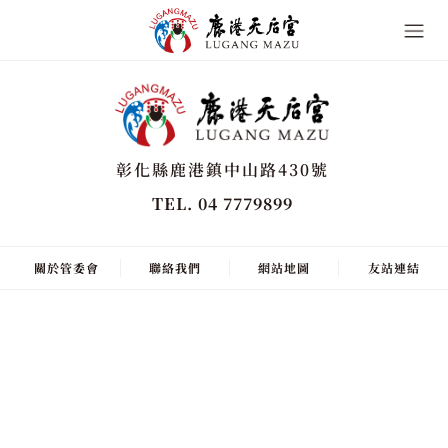
彰化縣鹿港鎮中山路430號
TEL. 04 7779899
關於管委會
聯絡我們
網站地圖
友站連結