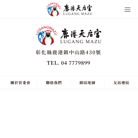
彰化縣鹿港鎮中山路430號
TEL. 04 7779899
關於管委會
聯絡我們
網站地圖
友站連結