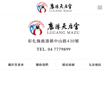
彰化縣鹿港鎮中山路430號
TEL. 04 7779899
關於管委會
聯絡我們
網站地圖
友站連結