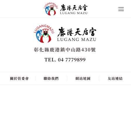
彰化縣鹿港鎮中山路430號
TEL. 04 7779899
關於管委會
聯絡我們
網站地圖
友站連結