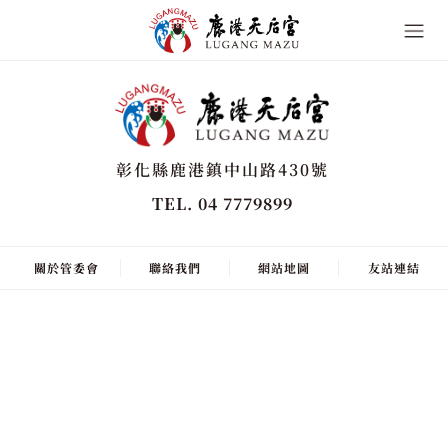
彰化縣鹿港鎮中山路430號
TEL. 04 7779899
關於管委會
聯絡我們
網站地圖
友站連結