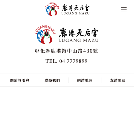
彰化縣鹿港鎮中山路430號
TEL. 04 7779899
關於管委會
聯絡我們
網站地圖
友站連結