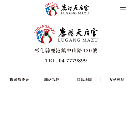
彰化縣鹿港鎮中山路430號
TEL. 04 7779899
關於管委會
聯絡我們
網站地圖
友站連結