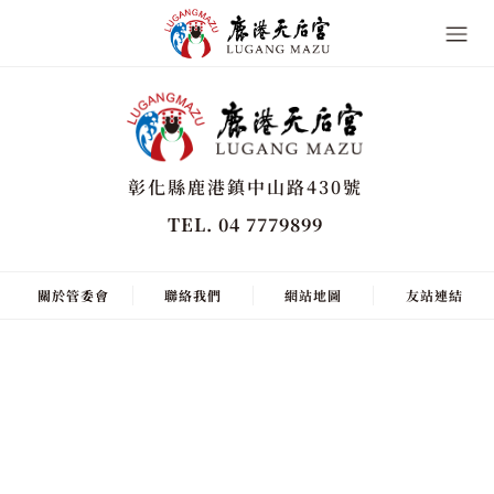
彰化縣鹿港鎮中山路430號
TEL. 04 7779899
關於管委會
聯絡我們
網站地圖
友站連結