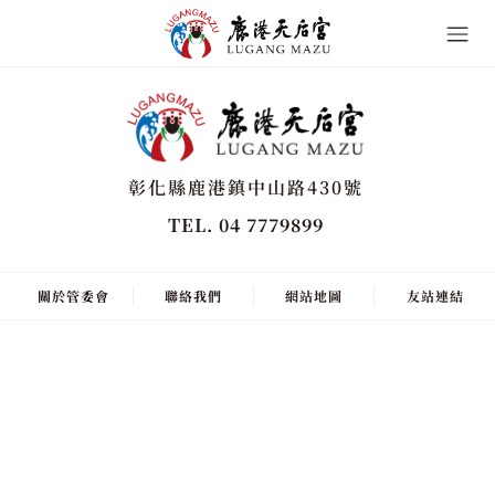
彰化縣鹿港鎮中山路430號
TEL. 04 7779899
關於管委會
聯絡我們
網站地圖
友站連結