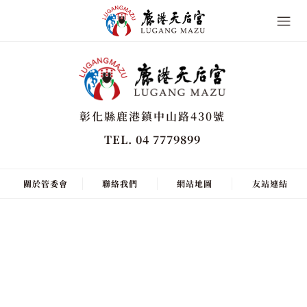
彰化縣鹿港鎮中山路430號
TEL. 04 7779899
關於管委會
聯絡我們
網站地圖
友站連結