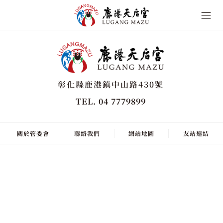
彰化縣鹿港鎮中山路430號
TEL. 04 7779899
關於管委會
聯絡我們
網站地圖
友站連結