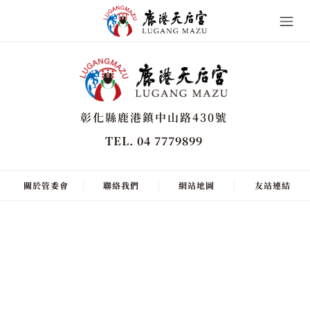
彰化縣鹿港鎮中山路430號
TEL. 04 7779899
關於管委會
聯絡我們
網站地圖
友站連結