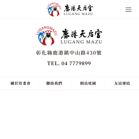
彰化縣鹿港鎮中山路430號
TEL. 04 7779899
關於管委會
聯絡我們
網站地圖
友站連結