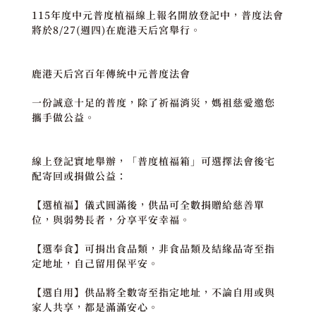
115年度中元普度植福線上報名開放登記中，普度法會
將於8/27(週四)在鹿港天后宮舉行。
鹿港天后宮百年傳統中元普度法會
一份誠意十足的普度，除了祈福消災，媽祖慈愛邀您
攜手做公益。
線上登記實地舉辦，「普度植福箱」可選擇法會後宅
配寄回或捐做公益：
【選植福】儀式圓滿後，供品可全數捐贈給慈善單
位，與弱勢長者，分享平安幸福。
【選奉食】可捐出食品類，非食品類及結緣品寄至指
定地址，自己留用保平安。
【選自用】供品將全數寄至指定地址，不論自用或與
家人共享，都是滿滿安心。